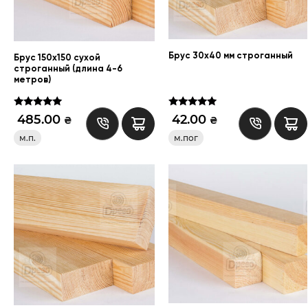
Брус 30х40 мм строганный
Брус 150х150 сухой
строганный (длина 4-6
метров)
Оценка
Оценка
485.00
42.00
₴
₴
5.00
5.00
из 5
из 5
м.п.
м.пог