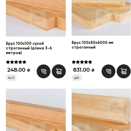
Брус 100х50х6000 мм
Брус 100х100 сухой
строганный
строганный (длина 3-6
метров)
Оценка
Оценка
248.00
831.00
₴
₴
5.00
5.00
из 5
из 5
м.п
шт.