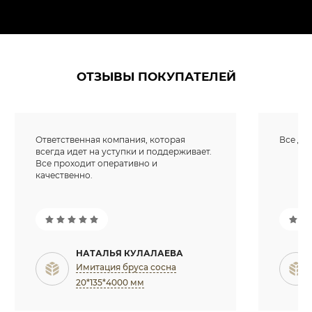
ОТЗЫВЫ ПОКУПАТЕЛЕЙ
Ответственная компания, которая
Все доб
всегда идет на уступки и поддерживает.
Все проходит оперативно и
качественно.
НАТАЛЬЯ КУЛАЛАЕВА
Имитация бруса сосна
20*135*4000 мм
Имя
Ваши имя и фамилия