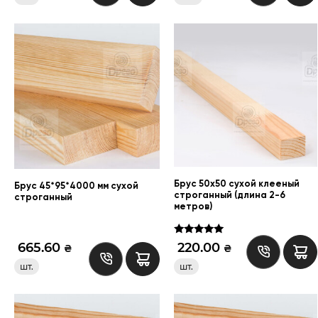
Брус 50х50 сухой клееный
Брус 45*95*4000 мм сухой
строганный (длина 2-6
строганный
метров)
Оценка
665.60
220.00
₴
₴
5.00
из 5
шт.
шт.