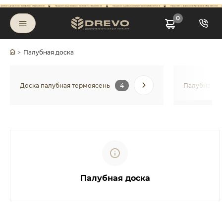
0
>
Палубная доска
Доска палубная термоясень
4
Палубная д
Палубная доска