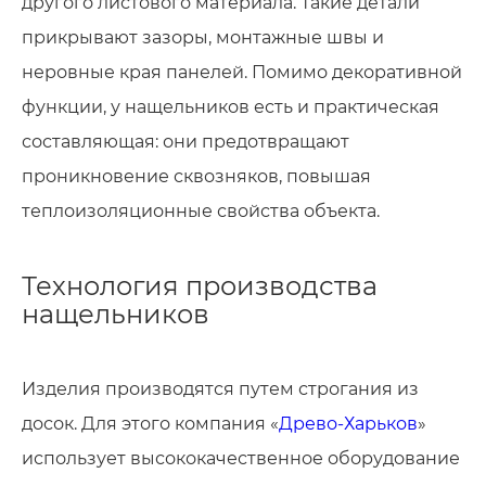
другого листового материала. Такие детали
прикрывают зазоры, монтажные швы и
неровные края панелей. Помимо декоративной
функции, у нащельников есть и практическая
составляющая: они предотвращают
проникновение сквозняков, повышая
теплоизоляционные свойства объекта.
Имя
Технология производства
Ваши имя и фамилия
нащельников
Ваши имя и фамилия
Номер телефона
Изделия производятся путем строгания из
Номер телефона
досок. Для этого компания «
Древо-Харьков
»
Номер телефона
использует высококачественное оборудование