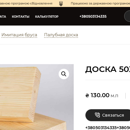
+380503134335
АТА
КОНТАКТЫ
КАЛЬКУЛЯТОР
Имитация бруса
Палубная доска
ДОСКА 50
130.00
₴
м.п
Связаться
+380503134335
+3805