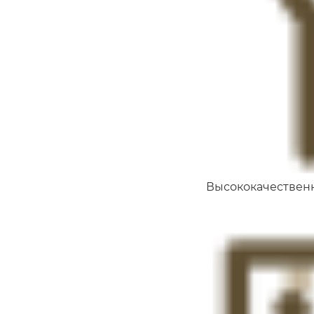
Высококачествен
Доска 50х200 обрезная
130.00
м.п
₴
Имя
Ваши имя и фамилия
Ваши имя и фамилия