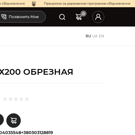
0
Позвонить Мне
RU
UA
EN
Х200 ОБРЕЗНАЯ
04035548
+380503128819