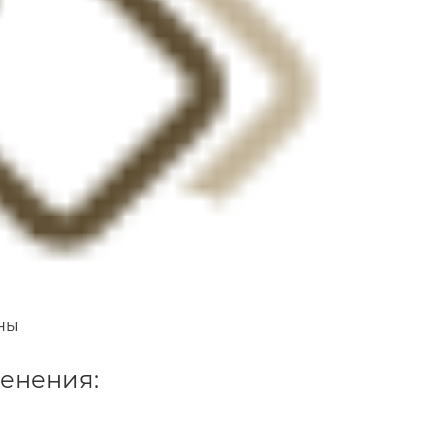
ны
енения: