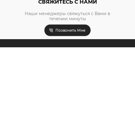
СВЯЖИТЕСЬ С НАМИ
Наши менеджеры свяжуться с Вами в
течении минуты
Позвонить Мне
ПРАЙС-ЛИСТ
УСЛУГИ
ДОСТАВКА И ОПЛАТА
КАЛЬКУЛЯТОР
ПРАВИЛА ОБМЕНА/ВОЗВРАТА
ПАРТНЕРЫ
НОВОСТИ
ПРАВИЛА ПОЛЬЗОВАНИЯ САЙТОМ
КОНТАКТЫ
ЧАСТО ЗАДАВАЕМЫЕ ВОПРОСЫ
О НАС
RU
UA
EN