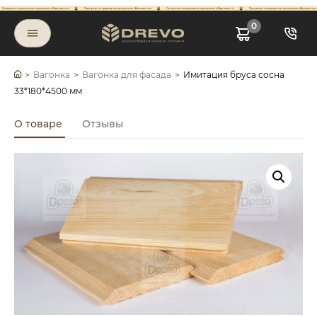
0
>
Вагонка
>
Вагонка для фасада
>
Имитация бруса сосна
33*180*4500 мм
О товаре
Отзывы