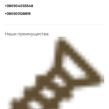
+380504035548
+380503128819
Наши преимущества: