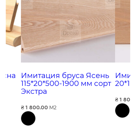
осна
Имитация бруса Ясень
Имит
115*20*500-1900 мм сорт
20*1
Экстра
₴
1 800
₴
1 800.00
М2